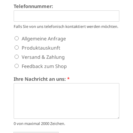
Telefonnummer:
Falls Sie von uns telefonisch kontaktiert werden möchten.
A
Allgemeine Anfrage
r
Produktauskunft
t
d
Versand & Zahlung
e
Feedback zum Shop
r
A
n
Ihre Nachricht an uns:
*
f
r
a
g
e
:
*
0 von maximal 2000 Zeichen.