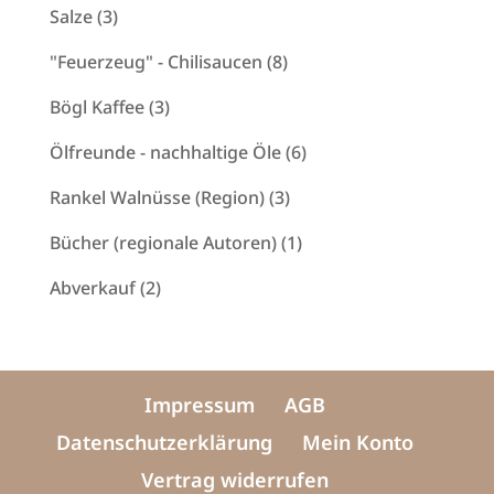
Produkte
3
Salze
3
Produkte
8
"Feuerzeug" - Chilisaucen
8
Produkte
3
Bögl Kaffee
3
Produkte
6
Ölfreunde - nachhaltige Öle
6
Produkte
3
Rankel Walnüsse (Region)
3
Produkte
1
Bücher (regionale Autoren)
1
Produkt
2
Abverkauf
2
Produkte
Impressum
AGB
Datenschutzerklärung
Mein Konto
Vertrag widerrufen