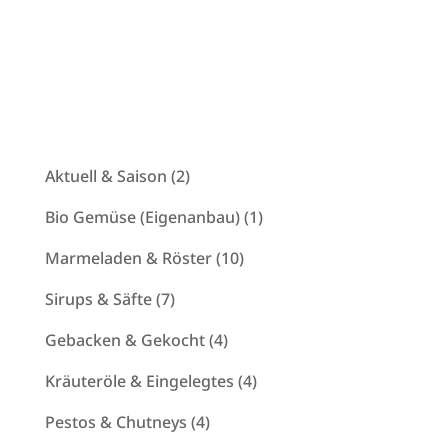
2
Aktuell & Saison
2
Produkte
1
Bio Gemüse (Eigenanbau)
1
Produkt
10
Marmeladen & Röster
10
Produkte
7
Sirups & Säfte
7
Produkte
4
Gebacken & Gekocht
4
Produkte
4
Kräuteröle & Eingelegtes
4
Produkte
4
Pestos & Chutneys
4