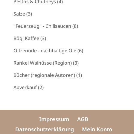
4
Pestos & Chutneys
4
Produkte
3
Salze
3
Produkte
8
"Feuerzeug" - Chilisaucen
8
Produkte
3
Bögl Kaffee
3
Produkte
6
Ölfreunde - nachhaltige Öle
6
Produkte
3
Rankel Walnüsse (Region)
3
Produkte
1
Bücher (regionale Autoren)
1
Produkt
2
Abverkauf
2
Produkte
Impressum
AGB
Datenschutzerklärung
Mein Konto