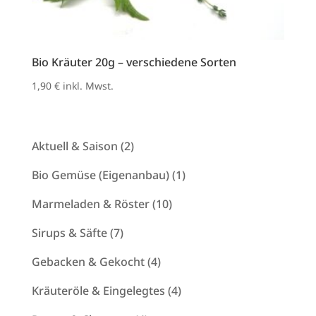
Bio Kräuter 20g – verschiedene Sorten
1,90
€
inkl. Mwst.
2
Aktuell & Saison
2
Produkte
1
Bio Gemüse (Eigenanbau)
1
Produkt
10
Marmeladen & Röster
10
Produkte
7
Sirups & Säfte
7
Produkte
4
Gebacken & Gekocht
4
Produkte
4
Kräuteröle & Eingelegtes
4
Produkte