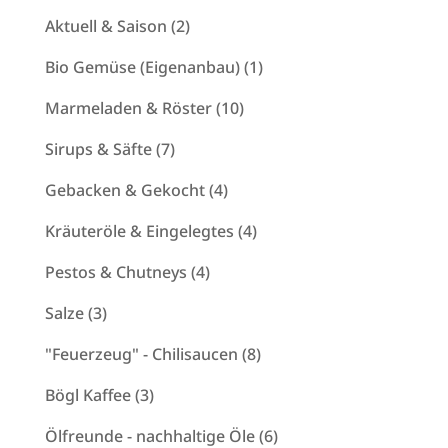
2
Aktuell & Saison
2
Produkte
1
Bio Gemüse (Eigenanbau)
1
Produkt
10
Marmeladen & Röster
10
Produkte
7
Sirups & Säfte
7
Produkte
4
Gebacken & Gekocht
4
Produkte
4
Kräuteröle & Eingelegtes
4
Produkte
4
Pestos & Chutneys
4
Produkte
3
Salze
3
Produkte
8
"Feuerzeug" - Chilisaucen
8
Produkte
3
Bögl Kaffee
3
Produkte
6
Ölfreunde - nachhaltige Öle
6