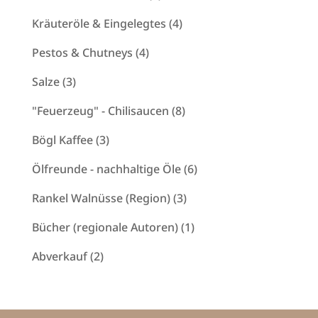
Produkte
4
Kräuteröle & Eingelegtes
4
Produkte
4
Pestos & Chutneys
4
Produkte
3
Salze
3
Produkte
8
"Feuerzeug" - Chilisaucen
8
Produkte
3
Bögl Kaffee
3
Produkte
6
Ölfreunde - nachhaltige Öle
6
Produkte
3
Rankel Walnüsse (Region)
3
Produkte
1
Bücher (regionale Autoren)
1
Produkt
2
Abverkauf
2
Produkte