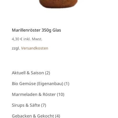
Marillenröster 350g Glas
4,30
€
inkl. Mwst.
zzgl.
Versandkosten
2
Aktuell & Saison
2
Produkte
1
Bio Gemüse (Eigenanbau)
1
Produkt
10
Marmeladen & Röster
10
Produkte
7
Sirups & Säfte
7
Produkte
4
Gebacken & Gekocht
4