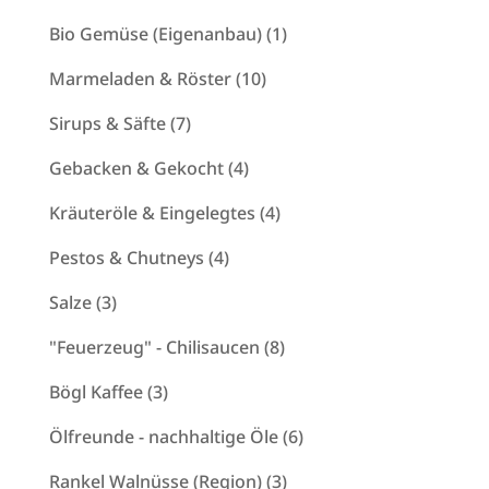
Produkte
1
Bio Gemüse (Eigenanbau)
1
Produkt
10
Marmeladen & Röster
10
Produkte
7
Sirups & Säfte
7
Produkte
4
Gebacken & Gekocht
4
Produkte
4
Kräuteröle & Eingelegtes
4
Produkte
4
Pestos & Chutneys
4
Produkte
3
Salze
3
Produkte
8
"Feuerzeug" - Chilisaucen
8
Produkte
3
Bögl Kaffee
3
Produkte
6
Ölfreunde - nachhaltige Öle
6
Produkte
3
Rankel Walnüsse (Region)
3