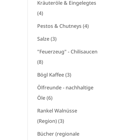
Produkte
Kräuteröle & Eingelegtes
4
4
Produkte
4
Pestos & Chutneys
4
Produkte
3
Salze
3
Produkte
"Feuerzeug" - Chilisaucen
8
8
Produkte
3
Bögl Kaffee
3
Produkte
Ölfreunde - nachhaltige
6
Öle
6
Produkte
Rankel Walnüsse
3
(Region)
3
Produkte
Bücher (regionale