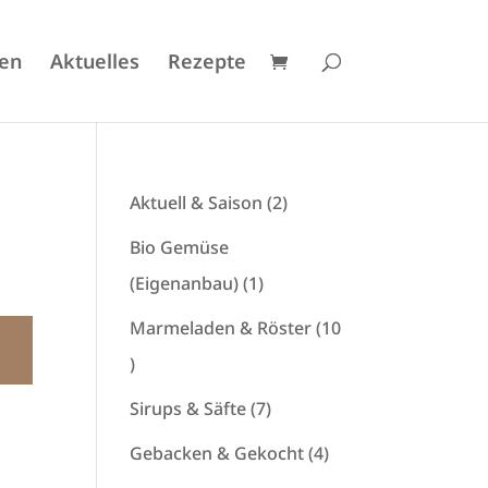
en
Aktuelles
Rezepte
2
Aktuell & Saison
2
Produkte
Bio Gemüse
1
(Eigenanbau)
1
Produkt
Marmeladen & Röster
10
10
Produkte
7
Sirups & Säfte
7
Produkte
4
Gebacken & Gekocht
4