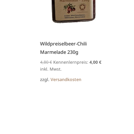
Wildpreiselbeer-Chili
Marmelade 230g
Ursprünglicher
Aktueller
4,80
€
Kennenlernpreis:
4,00
€
Preis
Preis
inkl. Mwst.
war:
ist:
zzgl.
Versandkosten
4,80 €
4,00 €.