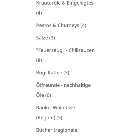
Produkte
Kräuteröle & Eingelegtes
4
4
Produkte
4
Pestos & Chutneys
4
Produkte
3
Salze
3
Produkte
"Feuerzeug" - Chilisaucen
8
8
Produkte
3
Bögl Kaffee
3
Produkte
Ölfreunde - nachhaltige
6
Öle
6
Produkte
Rankel Walnüsse
3
(Region)
3
Produkte
Bücher (regionale