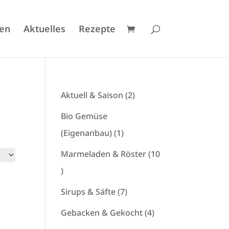
en
Aktuelles
Rezepte
2
Aktuell & Saison
2
Produkte
Bio Gemüse
1
(Eigenanbau)
1
Produkt
Marmeladen & Röster
10
10
Produkte
7
Sirups & Säfte
7
Produkte
4
Gebacken & Gekocht
4