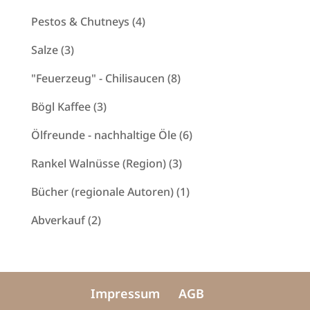
Produkte
4
Pestos & Chutneys
4
Produkte
3
Salze
3
Produkte
8
"Feuerzeug" - Chilisaucen
8
Produkte
3
Bögl Kaffee
3
Produkte
6
Ölfreunde - nachhaltige Öle
6
Produkte
3
Rankel Walnüsse (Region)
3
Produkte
1
Bücher (regionale Autoren)
1
Produkt
2
Abverkauf
2
Produkte
Impressum
AGB