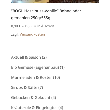
“BÖGL Haselnuss-Vanille” Bohne oder
gemahlen 250g/555g
8,90
€
–
19,80
€
inkl. Mwst.
zzgl.
Versandkosten
2
Aktuell & Saison
2
Produkte
1
Bio Gemüse (Eigenanbau)
1
Produkt
10
Marmeladen & Röster
10
Produkte
7
Sirups & Säfte
7
Produkte
4
Gebacken & Gekocht
4
Produkte
4
Kräuteröle & Eingelegtes
4