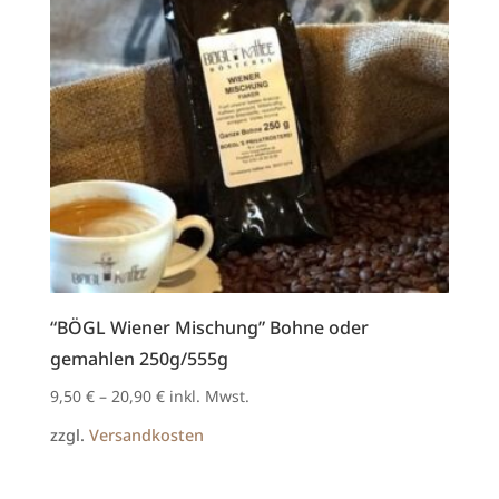
“BÖGL Wiener Mischung” Bohne oder
gemahlen 250g/555g
9,50
€
–
20,90
€
inkl. Mwst.
zzgl.
Versandkosten