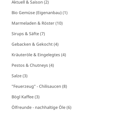
2
Aktuell & Saison
2
Produkte
1
Bio Gemüse (Eigenanbau)
1
Produkt
10
Marmeladen & Röster
10
Produkte
7
Sirups & Säfte
7
Produkte
4
Gebacken & Gekocht
4
Produkte
4
Kräuteröle & Eingelegtes
4
Produkte
4
Pestos & Chutneys
4
Produkte
3
Salze
3
Produkte
8
"Feuerzeug" - Chilisaucen
8
Produkte
3
Bögl Kaffee
3
Produkte
6
Ölfreunde - nachhaltige Öle
6