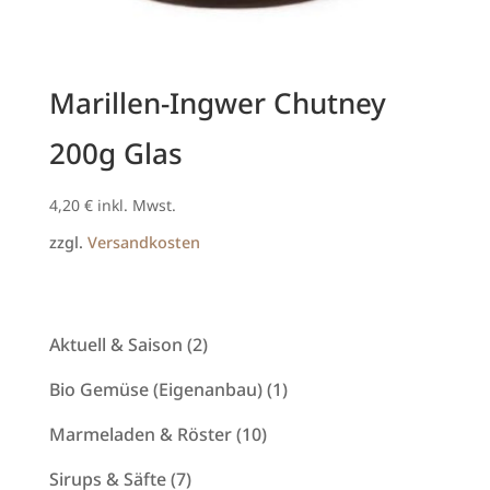
Marillen-Ingwer Chutney
200g Glas
4,20
€
inkl. Mwst.
zzgl.
Versandkosten
2
Aktuell & Saison
2
Produkte
1
Bio Gemüse (Eigenanbau)
1
Produkt
10
Marmeladen & Röster
10
Produkte
7
Sirups & Säfte
7