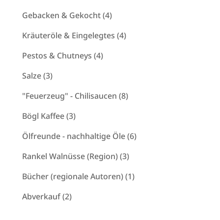
Produkte
4
Gebacken & Gekocht
4
Produkte
4
Kräuteröle & Eingelegtes
4
Produkte
4
Pestos & Chutneys
4
Produkte
3
Salze
3
Produkte
8
"Feuerzeug" - Chilisaucen
8
Produkte
3
Bögl Kaffee
3
Produkte
6
Ölfreunde - nachhaltige Öle
6
Produkte
3
Rankel Walnüsse (Region)
3
Produkte
1
Bücher (regionale Autoren)
1
Produkt
2
Abverkauf
2
Produkte