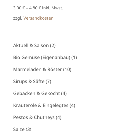
3,00
€
–
4,80
€
inkl. Mwst.
zzgl.
Versandkosten
2
Aktuell & Saison
2
Produkte
1
Bio Gemüse (Eigenanbau)
1
Produkt
10
Marmeladen & Röster
10
Produkte
7
Sirups & Säfte
7
Produkte
4
Gebacken & Gekocht
4
Produkte
4
Kräuteröle & Eingelegtes
4
Produkte
4
Pestos & Chutneys
4
Produkte
3
Salze
3