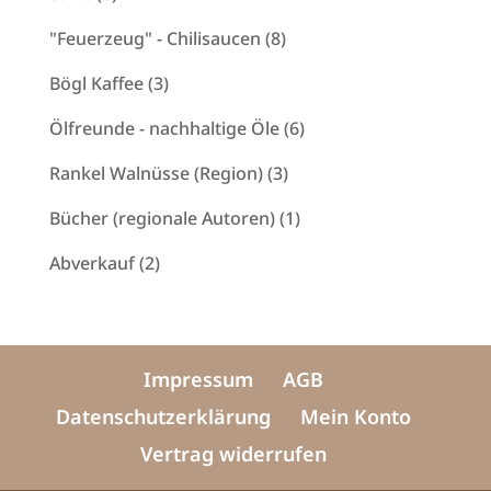
Produkte
8
"Feuerzeug" - Chilisaucen
8
Produkte
3
Bögl Kaffee
3
Produkte
6
Ölfreunde - nachhaltige Öle
6
Produkte
3
Rankel Walnüsse (Region)
3
Produkte
1
Bücher (regionale Autoren)
1
Produkt
2
Abverkauf
2
Produkte
Impressum
AGB
Datenschutzerklärung
Mein Konto
Vertrag widerrufen