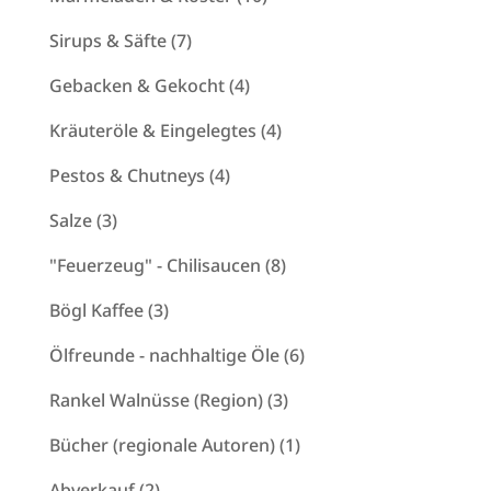
Produkte
7
Sirups & Säfte
7
Produkte
4
Gebacken & Gekocht
4
Produkte
4
Kräuteröle & Eingelegtes
4
Produkte
4
Pestos & Chutneys
4
Produkte
3
Salze
3
Produkte
8
"Feuerzeug" - Chilisaucen
8
Produkte
3
Bögl Kaffee
3
Produkte
6
Ölfreunde - nachhaltige Öle
6
Produkte
3
Rankel Walnüsse (Region)
3
Produkte
1
Bücher (regionale Autoren)
1
Produkt
2
Abverkauf
2