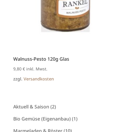
Walnuss-Pesto 120g Glas
9,80
€
inkl. Mwst.
zzgl.
Versandkosten
2
Aktuell & Saison
2
Produkte
1
Bio Gemüse (Eigenanbau)
1
Produkt
10
Marmeladen & Röster
10