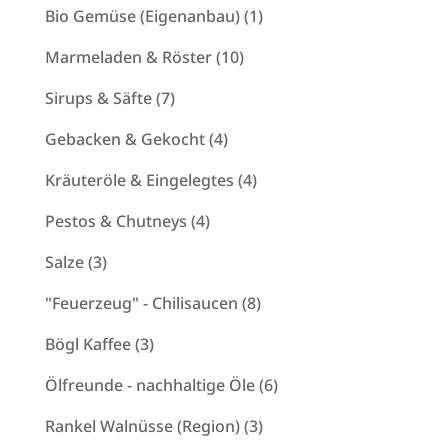
Produkte
1
Bio Gemüse (Eigenanbau)
1
Produkt
10
Marmeladen & Röster
10
Produkte
7
Sirups & Säfte
7
Produkte
4
Gebacken & Gekocht
4
Produkte
4
Kräuteröle & Eingelegtes
4
Produkte
4
Pestos & Chutneys
4
Produkte
3
Salze
3
Produkte
8
"Feuerzeug" - Chilisaucen
8
Produkte
3
Bögl Kaffee
3
Produkte
6
Ölfreunde - nachhaltige Öle
6
Produkte
3
Rankel Walnüsse (Region)
3