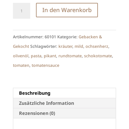
Tomatensauce
In den Warenkorb
"Ragout
3erlei"
350g
Artikelnummer:
60101
Kategorie:
Gebacken &
Glas
Gekocht
Schlagwörter:
kräuter
,
mild
,
ochsenherz
,
Menge
olivenöl
,
pasta
,
pikant
,
rundtomate
,
schokotomate
,
tomaten
,
tomatensauce
Beschreibung
Zusätzliche Information
Rezensionen (0)