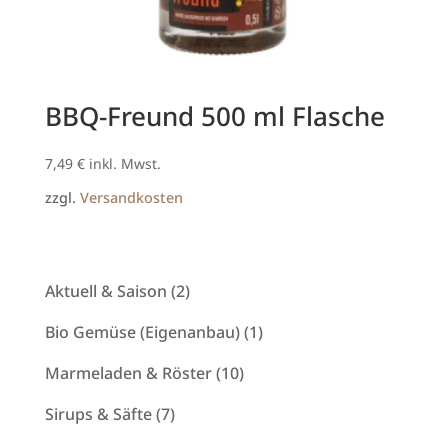
BBQ-Freund 500 ml Flasche
7,49
€
inkl. Mwst.
zzgl.
Versandkosten
2
Aktuell & Saison
2
Produkte
1
Bio Gemüse (Eigenanbau)
1
Produkt
10
Marmeladen & Röster
10
Produkte
7
Sirups & Säfte
7
Produkte