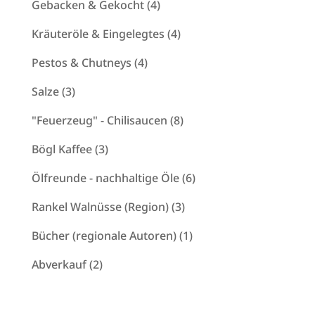
4
Gebacken & Gekocht
4
Produkte
4
Kräuteröle & Eingelegtes
4
Produkte
4
Pestos & Chutneys
4
Produkte
3
Salze
3
Produkte
8
"Feuerzeug" - Chilisaucen
8
Produkte
3
Bögl Kaffee
3
Produkte
6
Ölfreunde - nachhaltige Öle
6
Produkte
3
Rankel Walnüsse (Region)
3
Produkte
1
Bücher (regionale Autoren)
1
Produkt
2
Abverkauf
2
Produkte